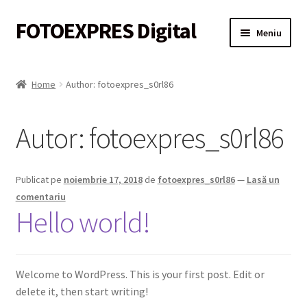
FOTOEXPRES Digital
Sari
Sari
Meniu
la
la
navigare
conținut
Prima pagină
Home
Author: fotoexpres_s0rl86
Contact
Autor:
fotoexpres_s0rl86
Contul meu
Coș
Publicat pe
noiembrie 17, 2018
de
fotoexpres_s0rl86
—
Lasă un
comentariu
Descarca fotografia
Hello world!
Finalizarea comenzii
Welcome to WordPress. This is your first post. Edit or
Politica de confidențialitate
delete it, then start writing!